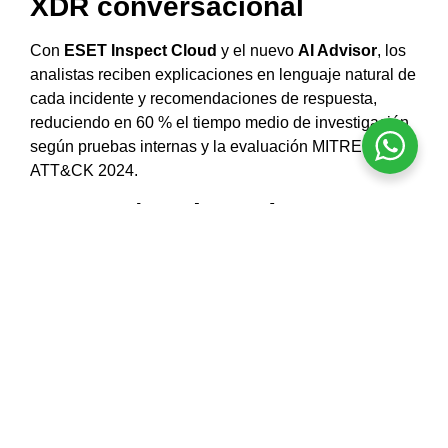
XDR conversacional
Con
ESET Inspect Cloud
y el nuevo
AI Advisor
, los
analistas reciben explicaciones en lenguaje natural de
cada incidente y recomendaciones de respuesta,
reduciendo en 60 % el tiempo medio de investigación
según pruebas internas y la evaluación MITRE
ATT&CK 2024.
MDR 24/7 orientado a IA
Para organizaciones que carecen de SOC
propio,
ESET MDR
suma threat hunters humanos que
aprovechan analítica predictiva y modelados de riesgo
para contener ataques en menos de 20 min de media.
Resultados validados
En el informe
ESET Threat Report H1 2024
, la firma
bloqueó más de 300 K muestras únicas relacionadas