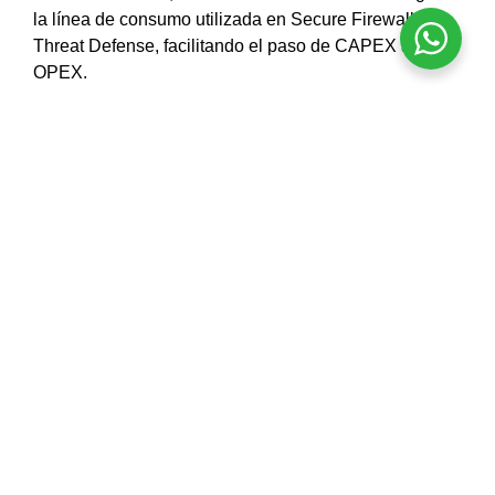
la línea de consumo utilizada en Secure Firewall
Threat Defense, facilitando el paso de CAPEX a
OPEX.
Cómo empezar el
despliegue
Actualizá tu top-of-rack
a Nexus 9300 Smart
Switch y habilitá Hypershield en modo
observación (shadow) para crear la línea base
sin riesgo
Integra con Cisco Security Cloud
: las políticas
se escriben una sola vez y se propagan a
puertos, hosts virtuales y Kubernetes CNI plug-
ins.
Define dominios de confianza
: aprovecha
etiquetas de workload, identidad e IA para
mapear aplicaciones críticas y aplicar reglas en